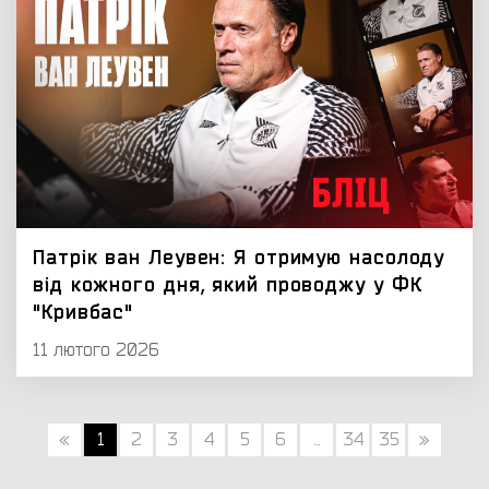
Патрік ван Леувен: Я отримую насолоду
від кожного дня, який проводжу у ФК
"Кривбас"
11 лютого 2026
«
1
2
3
4
5
6
...
34
35
»