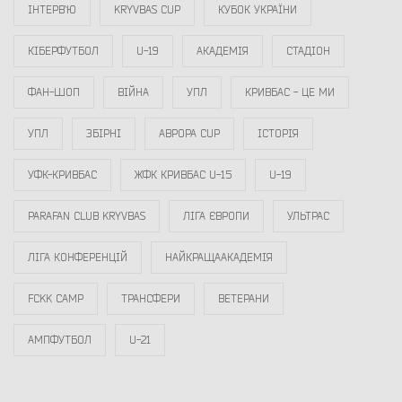
ІНТЕРВ`Ю
KRYVBAS CUP
КУБОК УКРАЇНИ
КІБЕРФУТБОЛ
U-19
АКАДЕМІЯ
СТАДІОН
ФАН-ШОП
ВІЙНА
УПЛ
КРИВБАС - ЦЕ МИ
УПЛ
ЗБІРНІ
АВРОРА CUP
ІСТОРІЯ
УФК-КРИВБАС
ЖФК КРИВБАС U-15
U-19
PARAFAN CLUB KRYVBAS
ЛІГА ЄВРОПИ
УЛЬТРАС
ЛІГА КОНФЕРЕНЦІЙ
НАЙКРАЩААКАДЕМІЯ
FCKK CAMP
ТРАНСФЕРИ
ВЕТЕРАНИ
АМПФУТБОЛ
U-21