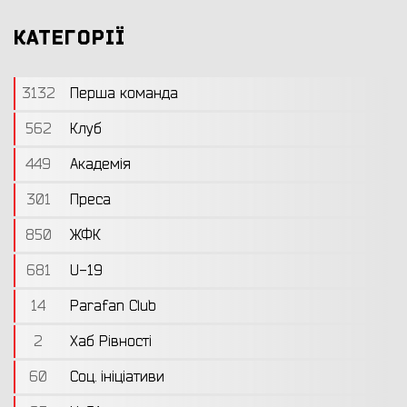
КАТЕГОРІЇ
3132
Перша команда
562
Клуб
449
Академія
301
Преса
850
ЖФК
681
U-19
14
Parafan Club
2
Хаб Рівності
60
Соц. ініціативи