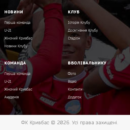
НОВИНИ
КЛУБ
Перша команда
Історія Клубу
U-21
Досягнення Клубу
Жіночий Кривбас
Стадіон
Новини Клубу
КОМАНДА
ВБОЛІВАЛЬНИКУ
Перша команда
Фото
U-21
Відео
Жіночий Кривбас
Контакти
Академія
Додаток
ФК Кривбас © 2026. Усі права захищені.