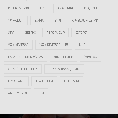
КІБЕРФУТБОЛ
U-19
АКАДЕМІЯ
СТАДІОН
ФАН-ШОП
ВІЙНА
УПЛ
КРИВБАС - ЦЕ МИ
УПЛ
ЗБІРНІ
АВРОРА CUP
ІСТОРІЯ
УФК-КРИВБАС
ЖФК КРИВБАС U-15
U-19
PARAFAN CLUB KRYVBAS
ЛІГА ЄВРОПИ
УЛЬТРАС
ЛІГА КОНФЕРЕНЦІЙ
НАЙКРАЩААКАДЕМІЯ
FCKK CAMP
ТРАНСФЕРИ
ВЕТЕРАНИ
АМПФУТБОЛ
U-21