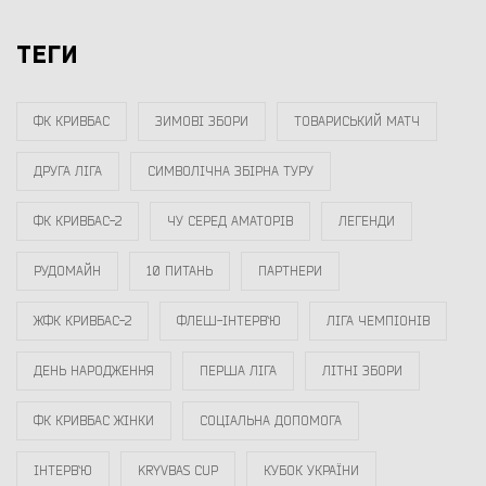
ТЕГИ
ФК КРИВБАС
ЗИМОВІ ЗБОРИ
ТОВАРИСЬКИЙ МАТЧ
ДРУГА ЛІГА
СИМВОЛІЧНА ЗБІРНА ТУРУ
ФК КРИВБАС-2
ЧУ СЕРЕД АМАТОРІВ
ЛЕГЕНДИ
РУДОМАЙН
10 ПИТАНЬ
ПАРТНЕРИ
ЖФК КРИВБАС-2
ФЛЕШ-ІНТЕРВ`Ю
ЛІГА ЧЕМПІОНІВ
ДЕНЬ НАРОДЖЕННЯ
ПЕРША ЛІГА
ЛІТНІ ЗБОРИ
ФК КРИВБАС ЖІНКИ
СОЦІАЛЬНА ДОПОМОГА
ІНТЕРВ`Ю
KRYVBAS CUP
КУБОК УКРАЇНИ