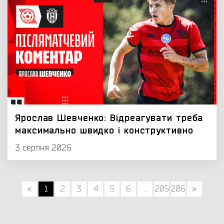
Ярослав Шевченко: Відреагувати треба
максимально швидко і конструктивно
3 серпня 2026
«
1
2
3
4
5
6
...
205
206
»