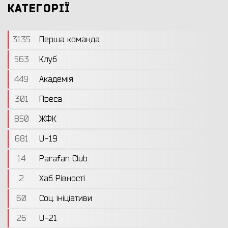
КАТЕГОРІЇ
3135
Перша команда
563
Клуб
449
Академія
301
Преса
850
ЖФК
681
U-19
14
Parafan Club
2
Хаб Рівності
60
Соц. ініціативи
26
U-21