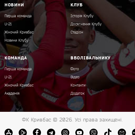
НОВИНИ
КЛУБ
Перша команда
Історія Клубу
U-21
Досягнення Клубу
Жіночий Кривбас
Стадіон
Новини Клубу
КОМАНДА
ВБОЛІВАЛЬНИКУ
Перша команда
Фото
U-21
Відео
Жіночий Кривбас
Контакти
Академія
Додаток
ФК Кривбас © 2026. Усі права захищені.