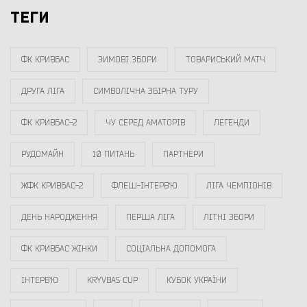
ТЕГИ
ФК КРИВБАС
ЗИМОВІ ЗБОРИ
ТОВАРИСЬКИЙ МАТЧ
ДРУГА ЛІГА
СИМВОЛІЧНА ЗБІРНА ТУРУ
ФК КРИВБАС-2
ЧУ СЕРЕД АМАТОРІВ
ЛЕГЕНДИ
РУДОМАЙН
10 ПИТАНЬ
ПАРТНЕРИ
ЖФК КРИВБАС-2
ФЛЕШ-ІНТЕРВ`Ю
ЛІГА ЧЕМПІОНІВ
ДЕНЬ НАРОДЖЕННЯ
ПЕРША ЛІГА
ЛІТНІ ЗБОРИ
ФК КРИВБАС ЖІНКИ
СОЦІАЛЬНА ДОПОМОГА
ІНТЕРВ`Ю
KRYVBAS CUP
КУБОК УКРАЇНИ