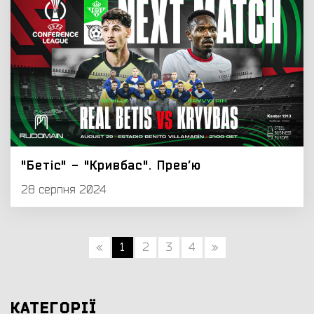
"Бетіс" - "Кривбас". Превʼю
28 серпня 2024
«
1
2
3
4
»
КАТЕГОРІЇ