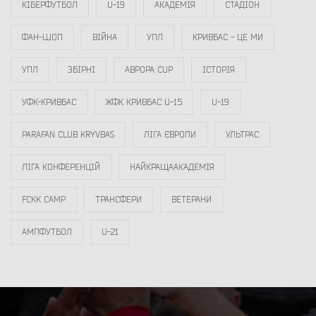
КІБЕРФУТБОЛ
U-19
АКАДЕМІЯ
СТАДІОН
ФАН-ШОП
ВІЙНА
УПЛ
КРИВБАС - ЦЕ МИ
УПЛ
ЗБІРНІ
АВРОРА CUP
ІСТОРІЯ
УФК-КРИВБАС
ЖФК КРИВБАС U-15
U-19
PARAFAN CLUB KRYVBAS
ЛІГА ЄВРОПИ
УЛЬТРАС
ЛІГА КОНФЕРЕНЦІЙ
НАЙКРАЩААКАДЕМІЯ
FCKK CAMP
ТРАНСФЕРИ
ВЕТЕРАНИ
АМПФУТБОЛ
U-21