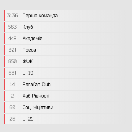
3136
Перша команда
563
Клуб
449
Академія
301
Преса
850
ЖФК
681
U-19
14
Parafan Club
2
Хаб Рівності
60
Соц. ініціативи
26
U-21