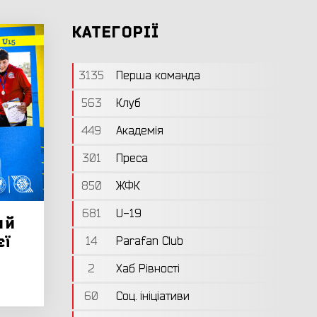
КАТЕГОРІЇ
3135
Перша команда
563
Клуб
449
Академія
301
Преса
850
ЖФК
681
U-19
ий
єї
14
Parafan Club
2
Хаб Рівності
60
Соц. ініціативи