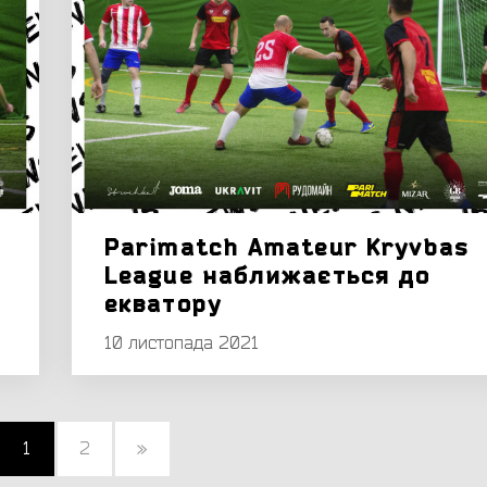
Parimatch Amateur Kryvbas
League наближається до
екватору
10 листопада 2021
1
2
»