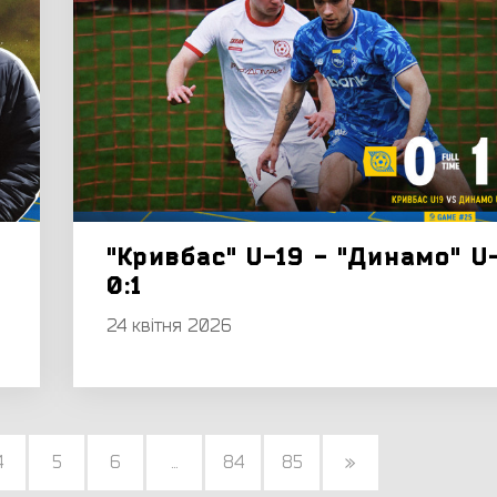
"Кривбас" U-19 - "Динамо" U
0:1
24 квітня 2026
4
5
6
...
84
85
»