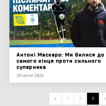
Антоні Маскаро: Ми билися до
самого кінця проти сильного
суперника
28 квітня 2026
«
1
2
3