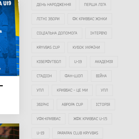
ДЕНЬ НАРОДЖЕННЯ
ПЕРША ЛІГА
ЛІТНІ ЗБОРИ
ФК КРИВБАС ЖІНКИ
СОЦІАЛЬНА ДОПОМОГА
ІНТЕРВ`Ю
KRYVBAS CUP
КУБОК УКРАЇНИ
КІБЕРФУТБОЛ
U-19
АКАДЕМІЯ
СТАДІОН
ФАН-ШОП
ВІЙНА
-
УПЛ
КРИВБАС - ЦЕ МИ
УПЛ
ЗБІРНІ
АВРОРА CUP
ІСТОРІЯ
УФК-КРИВБАС
ЖФК КРИВБАС U-15
U-19
PARAFAN CLUB KRYVBAS