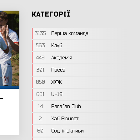
КАТЕГОРІЇ
3135
Перша команда
563
Клуб
449
Академія
301
Преса
850
ЖФК
681
U-19
-
14
Parafan Club
2
Хаб Рівності
60
Соц. ініціативи