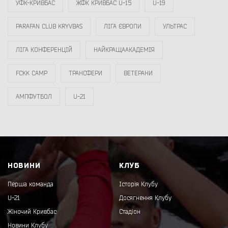
УФК-КРИВБАС
ЖФК КРИВБАС U-15
U-19
PARAFAN CLUB KRYVBAS
ЛІГА ЄВРОПИ
УЛЬТРАС
ЛІГА КОНФЕРЕНЦІЙ
НАЙКРАЩААКАДЕМІЯ
FCKK CAMP
ТРАНСФЕРИ
ВЕТЕРАНИ
АМПФУТБОЛ
U-21
НОВИНИ
КЛУБ
Перша команда
Історія Клубу
U-21
Досягнення Клубу
Жіночий Кривбас
Стадіон
Новини Клубу