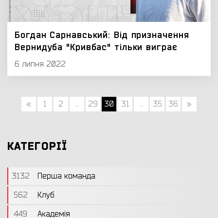
Богдан Сарнавський: Від призначення
Вернидуба "Кривбас" тільки виграє
6 липня 2022
«
1
2
...
29
30
31
...
35
36
»
КАТЕГОРІЇ
3132
Перша команда
562
Клуб
449
Академія