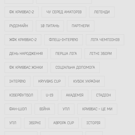
ФК КРИВБАС-2
ЧУ СЕРЕД АМАТОРІВ
ЛЕГЕНДИ
РУДОМАЙН
10 ПИТАНЬ
ПАРТНЕРИ
ЖФК КРИВБАС-2
ФЛЕШ-ІНТЕРВ`Ю
ЛІГА ЧЕМПІОНІВ
ДЕНЬ НАРОДЖЕННЯ
ПЕРША ЛІГА
ЛІТНІ ЗБОРИ
ФК КРИВБАС ЖІНКИ
СОЦІАЛЬНА ДОПОМОГА
ІНТЕРВ`Ю
KRYVBAS CUP
КУБОК УКРАЇНИ
КІБЕРФУТБОЛ
U-19
АКАДЕМІЯ
СТАДІОН
ФАН-ШОП
ВІЙНА
УПЛ
КРИВБАС - ЦЕ МИ
УПЛ
ЗБІРНІ
АВРОРА CUP
ІСТОРІЯ