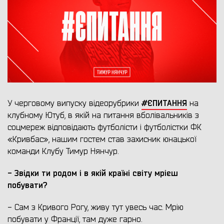
#ЄПИТАННЯ
У черговому випуску відеорубрики
на
клубному Ютуб, в якій на питання вболівальників з
соцмереж відповідають футболісти і футболістки ФК
«Кривбас», нашим гостем став захисник юнацької
команди Клубу Тимур Нянчур.
- Звідки ти родом і в якій країні світу мрієш
побувати?
- Сам з Кривого Рогу, живу тут увесь час. Мрію
побувати у Франції, там дуже гарно.