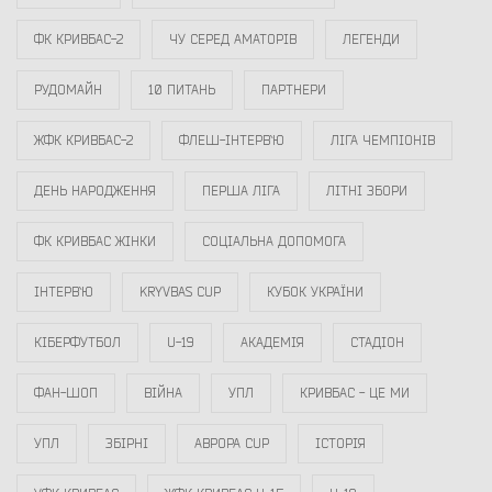
ФК КРИВБАС-2
ЧУ СЕРЕД АМАТОРІВ
ЛЕГЕНДИ
РУДОМАЙН
10 ПИТАНЬ
ПАРТНЕРИ
ЖФК КРИВБАС-2
ФЛЕШ-ІНТЕРВ`Ю
ЛІГА ЧЕМПІОНІВ
ДЕНЬ НАРОДЖЕННЯ
ПЕРША ЛІГА
ЛІТНІ ЗБОРИ
ФК КРИВБАС ЖІНКИ
СОЦІАЛЬНА ДОПОМОГА
ІНТЕРВ`Ю
KRYVBAS CUP
КУБОК УКРАЇНИ
КІБЕРФУТБОЛ
U-19
АКАДЕМІЯ
СТАДІОН
ФАН-ШОП
ВІЙНА
УПЛ
КРИВБАС - ЦЕ МИ
УПЛ
ЗБІРНІ
АВРОРА CUP
ІСТОРІЯ