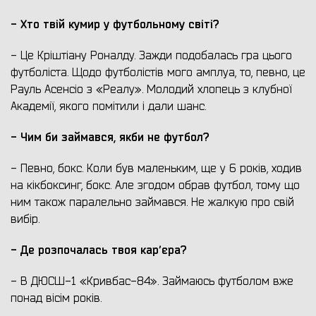
- Хто твій кумир у футбольному світі?
- Це Кріштіану Роналду. Зажди подобалась гра цього
футболіста. Щодо футболістів мого амплуа, то, певно, це
Рауль Асенсіо з «Реалу». Молодий хлопець з клубної
Академії, якого помітили і дали шанс.
- Чим би займався, якби не футбол?
- Певно, бокс. Коли був маленьким, ще у 6 років, ходив
на кікбоксинг, бокс. Але згодом обрав футбол, тому що
ним також паралельно займався. Не жалкую про свій
вибір.
- Де розпочалась твоя карʼєра?
- В ДЮСШ-1 «Кривбас-84». Займаюсь футболом вже
понад вісім років.