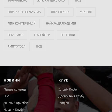
УФК-КРИВБАС
ЖФК КРИВБАС U-15
U-19
PARAFAN CLUB KRYVBAS
ЛІГА ЄВРОПИ
УЛЬТРАС
ЛІГА КОНФЕРЕНЦІЙ
НАЙКРАЩААКАДЕМІЯ
FCKK CAMP
ТРАНСФЕРИ
ВЕТЕРАНИ
АМПФУТБОЛ
U-21
НОВИНИ
КЛУБ
Перша команда
Історія Клубу
U-21
Досягнення Клубу
Жіночий Кривбас
Стадіон
Новини Клубу