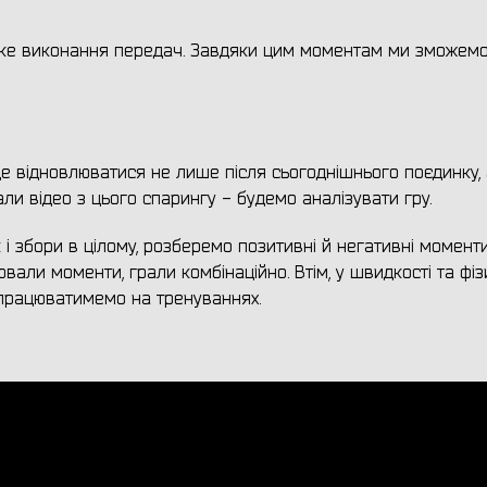
чітке виконання передач. Завдяки цим моментам ми зможем
де відновлюватися не лише після сьогоднішнього поєдинку, 
мали відео з цього спарингу - будемо аналізувати гру.
і збори в цілому, розберемо позитивні й негативні моменти
вали моменти, грали комбінаційно. Втім, у швидкості та фіз
 працюватимемо на тренуваннях.