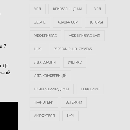
УПЛ
КРИВБАС - ЦЕ МИ
УПЛ
о
ЗБІРНІ
АВРОРА CUP
ІСТОРІЯ
УФК-КРИВБАС
ЖФК КРИВБАС U-15
а й
U-19
PARAFAN CLUB KRYVBAS
ЛІГА ЄВРОПИ
УЛЬТРАС
. До
ичній
ЛІГА КОНФЕРЕНЦІЙ
НАЙКРАЩААКАДЕМІЯ
FCKK CAMP
ТРАНСФЕРИ
ВЕТЕРАНИ
АМПФУТБОЛ
U-21