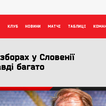
КЛУБ
НОВИНИ
МАТЧІ
ТАБЛИЦІ
КОМА
зборах у Словенії
вді багато