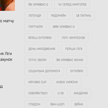
ФК КРИВБАС-2
ЧУ СЕРЕД АМАТОРІВ
ЛЕГЕНДИ
РУДОМАЙН
10 ПИТАНЬ
го матчу
ПАРТНЕРИ
ЖФК КРИВБАС-2
ФЛЕШ-ІНТЕРВ`Ю
ЛІГА ЧЕМПІОНІВ
ДЕНЬ НАРОДЖЕННЯ
ПЕРША ЛІГА
ня Ліги
рахунок
ЛІТНІ ЗБОРИ
ФК КРИВБАС ЖІНКИ
СОЦІАЛЬНА ДОПОМОГА
ІНТЕРВ`Ю
KRYVBAS CUP
КУБОК УКРАЇНИ
ід
КІБЕРФУТБОЛ
U-19
АКАДЕМІЯ
СТАДІОН
ФАН-ШОП
ВІЙНА