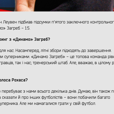
н Леувен підбиав підсумки пʼятого заключного контрольно
о» Загреб - 1:5.
аринг з «Динамо» Загреб?
ля нас. Насамперед, літні збори підходять до завершення.
ми суперниками. «Динамо Загреб» - це топова команда рів
равців, так і нас, тренерський штаб. Але, вважаю, в цілому 
рлоса Рохаса?
перебуває з нами всього декілька днів. Думаю, він також п
 сказати й про інших футболістів - вони побачили багато
суперника. Але ми намагалися грати у свій футбол.