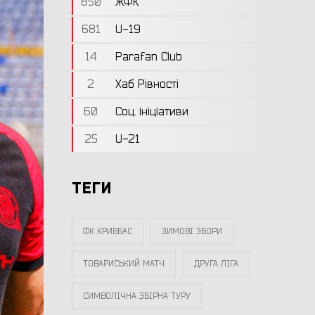
850
ЖФК
681
U-19
14
Parafan Club
2
Хаб Рівності
60
Соц. ініціативи
25
U-21
ТЕГИ
ФК КРИВБАС
ЗИМОВІ ЗБОРИ
ТОВАРИСЬКИЙ МАТЧ
ДРУГА ЛІГА
СИМВОЛІЧНА ЗБІРНА ТУРУ