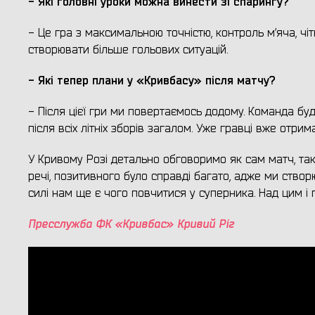
- Які головні уроки можна винести зі спарингу?
- Це гра з максимальною точністю, контроль м’яча, 
створювати більше гольових ситуацій.
- Які тепер плани у «Кривбасу» після матчу?
- Після цієї гри ми повертаємось додому. Команда бу
після всіх літніх зборів загалом. Уже гравці вже отри
У Кривому Розі детально обговоримо як сам матч, так 
речі, позитивного було справді багато, адже ми створю
силі нам ще є чого повчитися у суперника. Над цим і
Пресслужба ФК «Кривбас» Кривий Ріг