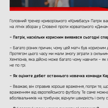
Головний тренер криворізького «Кривбасу» Патрік ва
на літніх зборах у Словенії проти хорватського «Динам
- Патрік, наскільки корисним виявився сьогодні сп
- Багато різних причин, чому цей матч був корисним д
Протягом цього часу ми мали змогу зіграти з сильни
Xемпіонів, яка дійсно може багато чому навчити - як г
не по грі.
- Як оціните дебют останнього новачка команди Ка
- Вважаю, він справив хороше враження, попри те, що 
враженням від європейського футболу. Те саме можна
вболівальників на трибунах, відчули швидкість і силу 