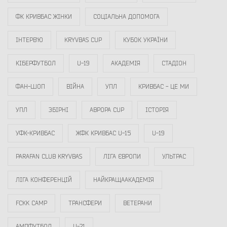
ФК КРИВБАС ЖІНКИ
СОЦІАЛЬНА ДОПОМОГА
ІНТЕРВ`Ю
KRYVBAS CUP
КУБОК УКРАЇНИ
КІБЕРФУТБОЛ
U-19
АКАДЕМІЯ
СТАДІОН
ФАН-ШОП
ВІЙНА
УПЛ
КРИВБАС - ЦЕ МИ
УПЛ
ЗБІРНІ
АВРОРА CUP
ІСТОРІЯ
УФК-КРИВБАС
ЖФК КРИВБАС U-15
U-19
PARAFAN CLUB KRYVBAS
ЛІГА ЄВРОПИ
УЛЬТРАС
ЛІГА КОНФЕРЕНЦІЙ
НАЙКРАЩААКАДЕМІЯ
FCKK CAMP
ТРАНСФЕРИ
ВЕТЕРАНИ
АМПФУТБОЛ
U-21