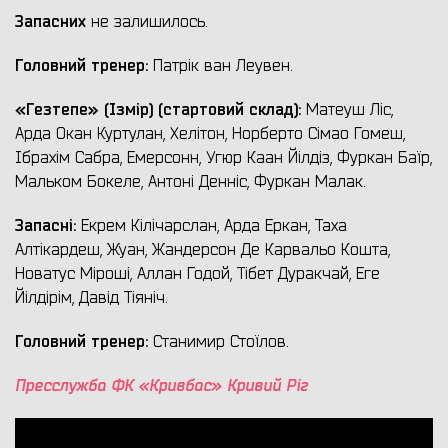
Запасних
не залишилось.
Головний тренер:
Патрік ван Леувен.
«
Гезтепе
» (
Ізмір
) (стартовий склад):
Матеуш Ліс,
Арда Окан Куртулан, Хелітон, Норберто Сімао Гомеш,
Ібрахім Сабра, Емерсонн, Угюр Каан Йілдіз, Фуркан Баїр,
Мальком Бокеле, Антоні Денніс, Фуркан Малак.
Запасні:
Екрем Кілічарслан, Арда Еркан, Таха
Алтікардеш, Жуан, Жандерсон Де Карвальо Кошта,
Новатус Міроші, Аллан Годой, Тібет Дуракчай, Еге
Йілдірім, Давід Тіяніч.
Головний тренер:
Станимир Стоїлов.
Пресслужба ФК «Кривбас» Кривий Ріг