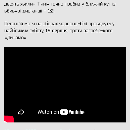
десять хвилин. Тіяніч точно пробив у ближній кут із
1:2
вбивчої дистанції –
.
Останній матч на зборах червоно-білі проведуть у
19 серпня
найближчу суботу,
, проти загребського
«Динамо».