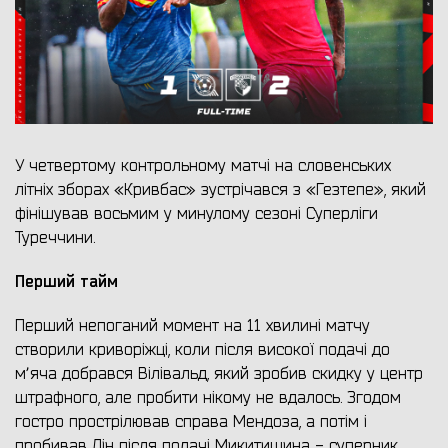
У четвертому контрольному матчі на словенських
літніх зборах «Кривбас» зустрічався з «Гезтепе», який
фінішував восьмим у минулому сезоні Суперліги
Туреччини.
Перший тайм
Перший непоганий момент на 11 хвилині матчу
створили криворіжці, коли після високої подачі до
мʼяча добрався Вілівальд, який зробив скидку у центр
штрафного, але пробити нікому не вдалось. Згодом
гостро прострілював справа Мендоза, а потім і
пробивав Лін після подачі Микитишина - суперник