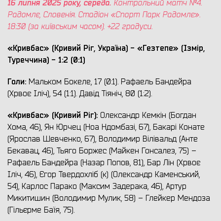
1
6
липня 2025 року,
середа
.
Контрольний матч №
4
.
Радомлє, Словенія. Стадіон «Спорт Парк Радомлє».
18:
3
0 (за київським часом). +2
2
градус
и
.
«Кривбас» (Кривий Ріг, Україна) -
«
Гезтепе
» (
Ізмір,
Туреччина
)
- 1:2
(0:1)
Голи:
Мальком Бокеле, 17 (0:1). Рафаель Бандейра
(Хрвоє Іліч), 54 (1:1). Давід Тіяніч, 80 (1:2).
«Кривбас» (Кривий Ріг)
:
Олександр Кемкін (Богдан
Хома, 46), Ян Юрчец (Ноа Ндомбазі, 67), Бакарі Конате
(Ярослав Шевченко, 67), Володимир Вілівальд (Анте
Бекавац, 46), Тьяго Боржес (Майкен Гонсалез, 75) –
Рафаель Бандейра (Назар Попов, 81), Бар Лін (Хрвоє
Іліч, 46), Єгор Твердохліб (к) (Олександр Каменський,
54), Карлос Парако (Максим Задерака, 46), Артур
Микитишин (Володимир Мулик, 58) – Глейкер Мендоза
(Гільєрме Баїя, 75).