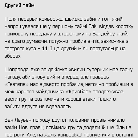
Другий тайм
Після перерви криворіжці швидко забили гол, який
напрошувався ще у першому таймі. Іліч віддав коротку
приховану передачу у штрафному на Бандейру, який,
не довго думаючи, потужно пробив з-під захисника з
1:1
гострого кута –
! І це другий мʼяч португальця на
зборах.
Щоправда, вже за декілька хвилин суперник мав гарну
нагоду, аби знову вийти вперед, але гравець
«Гезтепе» нас відверто пробачив, неточно пробивши з
меж карного майданчика. «Кривбас» продовжував
вести гру та розпочинати хороші атаки. Тільки от
забити вдруге не вдавалось.
Ван Леувен по ходу другої половини провів чимало
замін. Нові гравці освіжили гру та додали їй ще більше
гостроти. Але, на жаль, криворіжці пропустили в останні