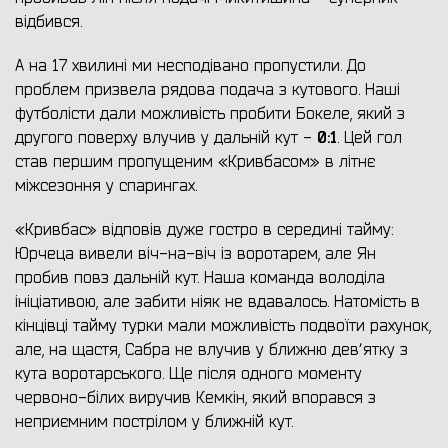
відбився.
А на 17 хвилині ми несподівано пропустили. До
проблем призвела рядова подача з кутового. Наші
футболісти дали можливість пробити Бокеле, який з
0:1
другого поверху влучив у дальній кут -
. Цей гол
став першим пропущеним «Кривбасом» в літнє
міжсезоння у спарингах.
«Кривбас» відповів дуже гостро в середині тайму:
Юрчеца вивели віч-на-віч із воротарем, але Ян
пробив повз дальній кут. Наша команда володіла
ініціативою, але забити ніяк не вдавалось. Натомість в
кінцівці тайму турки мали можливість подвоїти рахунок,
але, на щастя, Сабра не влучив у ближню девʼятку з
кута воротарського. Ще після одного моменту
червоно-білих виручив Кемкін, який впорався з
неприємним пострілом у ближній кут.