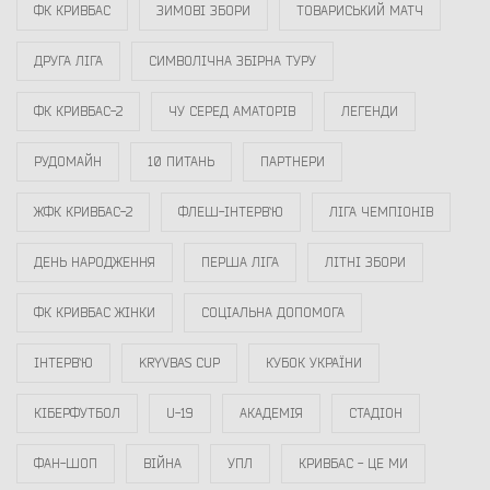
ФК КРИВБАС
ЗИМОВІ ЗБОРИ
ТОВАРИСЬКИЙ МАТЧ
ДРУГА ЛІГА
СИМВОЛІЧНА ЗБІРНА ТУРУ
ФК КРИВБАС-2
ЧУ СЕРЕД АМАТОРІВ
ЛЕГЕНДИ
РУДОМАЙН
10 ПИТАНЬ
ПАРТНЕРИ
ЖФК КРИВБАС-2
ФЛЕШ-ІНТЕРВ`Ю
ЛІГА ЧЕМПІОНІВ
ДЕНЬ НАРОДЖЕННЯ
ПЕРША ЛІГА
ЛІТНІ ЗБОРИ
ФК КРИВБАС ЖІНКИ
СОЦІАЛЬНА ДОПОМОГА
ІНТЕРВ`Ю
KRYVBAS CUP
КУБОК УКРАЇНИ
КІБЕРФУТБОЛ
U-19
АКАДЕМІЯ
СТАДІОН
ФАН-ШОП
ВІЙНА
УПЛ
КРИВБАС - ЦЕ МИ