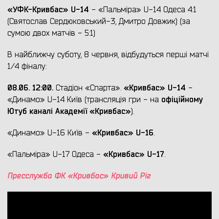
«УФК-Кривбас»
U
-14
- «Пальміра» U-14 Одеса 4:1
(Святослав Сердюковський-3, Дмитро Довжик) (за
сумою двох матчів - 5:1)
В найближчу суботу, 8 червня, відбудуться перші матчі
1/4 фіналу:
08.06. 12:00.
«Кривбас» U-14
Стадіон «Спарта».
-
офіційному
«Динамо» U-14 Київ (трансляція гри - на
Ютуб каналі Академії «Кривбас»
).
«Кривбас» U-16
«Динамо» U-16 Київ -
.
«Кривбас» U-17
«Пальміра» U-17 Одеса -
.
Пресслужба ФК «Кривбас» Кривий Ріг