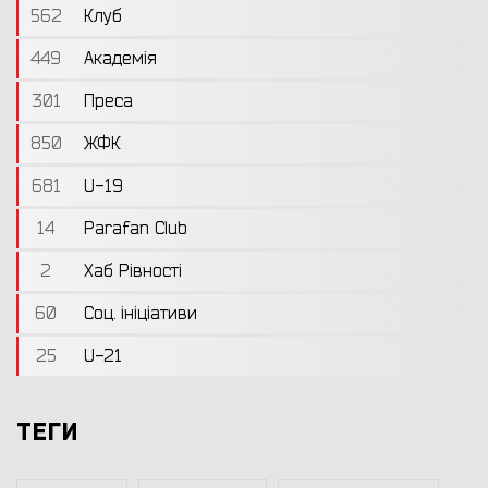
562
Клуб
449
Академія
301
Преса
850
ЖФК
681
U-19
14
Parafan Club
2
Хаб Рівності
60
Соц. ініціативи
25
U-21
ТЕГИ