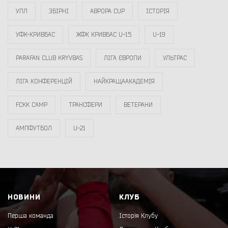
УПЛ
ЗБІРНІ
АВРОРА CUP
ІСТОРІЯ
УФК-КРИВБАС
ЖФК КРИВБАС U-15
U-19
PARAFAN CLUB KRYVBAS
ЛІГА ЄВРОПИ
УЛЬТРАС
ЛІГА КОНФЕРЕНЦІЙ
НАЙКРАЩААКАДЕМІЯ
FCKK CAMP
ТРАНСФЕРИ
ВЕТЕРАНИ
АМПФУТБОЛ
U-21
НОВИНИ
КЛУБ
Перша команда
Історія Клубу