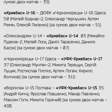
сумою двох матчів - 3:5)
«Кривбас»
U
-16
- ДЮФК «Чорноморець» U-16 Одеса
5:0 (Матвій Боднар-2, Олександр Чернушкін, Артем
Рюмін, Олексій Лисенко) (за сумою двох матчів - 5:1)
«Кривбас» U-14
«Олександрія» U-14 -
0:5 (Михайло
Пудіков-2, Матвій Лось, Даніїл Тарасенко, Данило
Басок) (за сумою двох матчів - 0:7)
«УФК-Кривбас»
U
-17
«Чорноморець» U-17 Одеса -
3:7 (Олександр Мунтян-2, Микита Терещук, Сергій
Лущик, Ростислав Плотко, Артем Логвін, Кирило
Волчков) (за сумою двох матчів - 3:11)
«УФК-Кривбас»
U
-15
«Ворскла» U-15 Полтава -
3:5
(Андрій Кипчу, Ярослав Повшенко, Макар Павленко,
Максим Гогін, Микита Горячий) (за сумою двох матчів -
4:10)