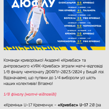
Команди криворізької Академії «Кривбас» та
дніпровського «УФК-Кривбас» зіграли матчі-відповіді
1/8 фіналу чемпіонату ДЮФЛУ-2023/2024 у Вищій лізі.
Відзначаємо, що путівки до 1/4 вибороли усі шість
наших колективів! Вітаємо!
1/8 фіналу (матчі-відповіді)
«Кривбас»
U
-17
«Кремінь» U-17 Кременчук -
2:0 (за