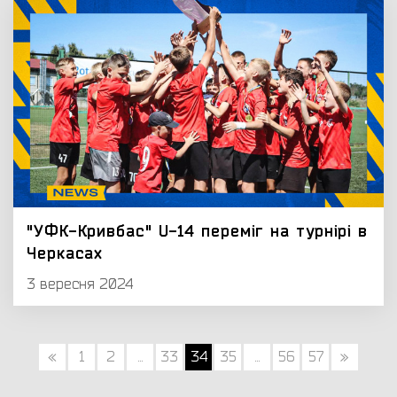
"УФК-Кривбас" U-14 переміг на турнірі в
Черкасах
3 вересня 2024
«
1
2
...
33
34
35
...
56
57
»