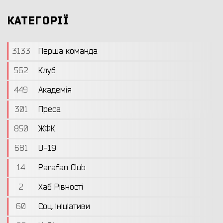
КАТЕГОРІЇ
3133
Перша команда
562
Клуб
449
Академія
301
Преса
850
ЖФК
681
U-19
14
Parafan Club
2
Хаб Рівності
60
Соц. ініціативи