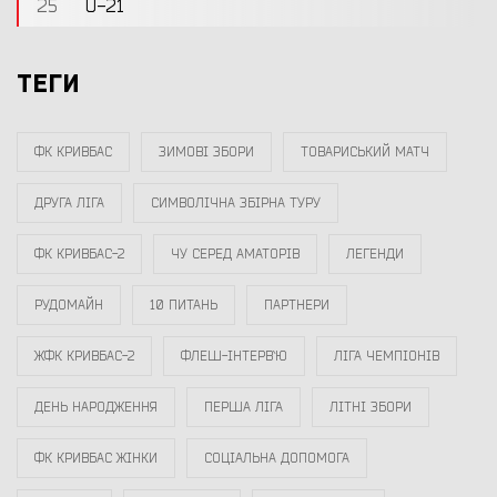
25
U-21
ТЕГИ
ФК КРИВБАС
ЗИМОВІ ЗБОРИ
ТОВАРИСЬКИЙ МАТЧ
ДРУГА ЛІГА
СИМВОЛІЧНА ЗБІРНА ТУРУ
ФК КРИВБАС-2
ЧУ СЕРЕД АМАТОРІВ
ЛЕГЕНДИ
РУДОМАЙН
10 ПИТАНЬ
ПАРТНЕРИ
ЖФК КРИВБАС-2
ФЛЕШ-ІНТЕРВ`Ю
ЛІГА ЧЕМПІОНІВ
ДЕНЬ НАРОДЖЕННЯ
ПЕРША ЛІГА
ЛІТНІ ЗБОРИ
ФК КРИВБАС ЖІНКИ
СОЦІАЛЬНА ДОПОМОГА