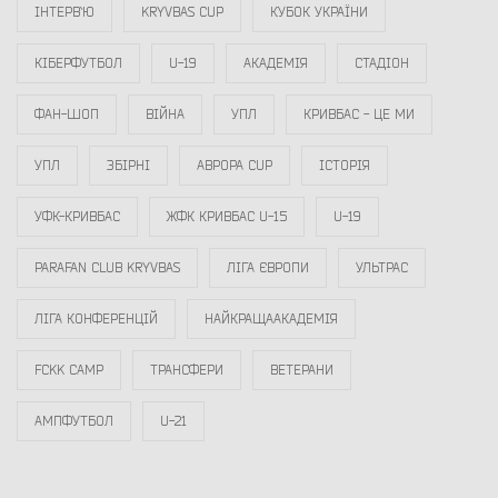
ІНТЕРВ`Ю
KRYVBAS CUP
КУБОК УКРАЇНИ
КІБЕРФУТБОЛ
U-19
АКАДЕМІЯ
СТАДІОН
ФАН-ШОП
ВІЙНА
УПЛ
КРИВБАС - ЦЕ МИ
УПЛ
ЗБІРНІ
АВРОРА CUP
ІСТОРІЯ
УФК-КРИВБАС
ЖФК КРИВБАС U-15
U-19
PARAFAN CLUB KRYVBAS
ЛІГА ЄВРОПИ
УЛЬТРАС
ЛІГА КОНФЕРЕНЦІЙ
НАЙКРАЩААКАДЕМІЯ
FCKK CAMP
ТРАНСФЕРИ
ВЕТЕРАНИ
АМПФУТБОЛ
U-21